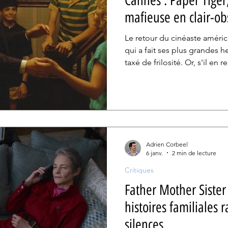
Cannes : Paper Tiger
mafieuse en clair-ob
Le retour du cinéaste américa
qui a fait ses plus grandes he
taxé de frilosité. Or, s'il en
Brighton Beach), le milieu (l
motifs tel que la fraternité, 
généralement associé au ciné
permet ici de déployer des t
contamination du quotidien p
Adrien Corbeel
6 janv.
2 min de lecture
Critiques
Father Mother Sister 
histoires familiales 
silences