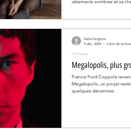
vêtements sombres et sa che
aura n’a rien à voir avec cet a
il dégage sagesse et expérien
intéressé par le bouddhisme
sens de l’humour contagieu
Katia Peignois
9 déc. 2024
3 min de lectur
Critiques
Megalopolis, plus gr
Francis Ford Coppola revien
Megalopolis, un projet resté
quelques décennies