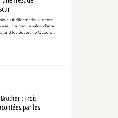
, une fresque
scur
in au thriller mafieux, genre
ures, pourrait lui valoir d'être
 reprend les décors (le Queens,
'immigration russe) et certains
il y aborde un thème
ma horrifique, qui lui
résors de mise en scène : la
ar un mal invisible.
Brother : Trois
racontées par les