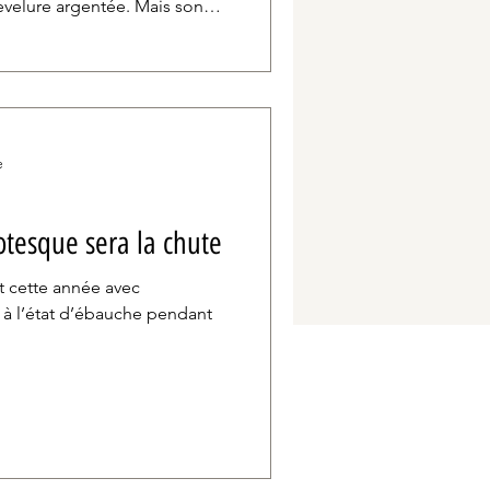
velure argentée. Mais son
ttirail. Du haut de ses 72 ans,
ce (il a toujours été
 zen) tout en conservant un
x.
e
otesque sera la chute
t cette année avec
 à l’état d’ébauche pendant