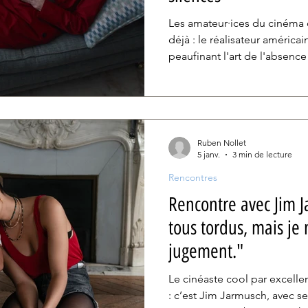
Les amateur·ices du cinéma 
déjà : le réalisateur américai
peaufinant l'art de l'absenc
soin qu'il compose ses dialo
dans son dernier film, Father
succession de trois récits où
long que les mots.
Ruben Nollet
5 janv.
3 min de lecture
Rencontres
Rencontre avec Jim J
tous tordus, mais je 
jugement."
Le cinéaste cool par excelle
: c’est Jim Jarmusch, avec se