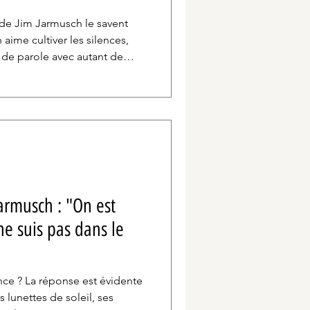
de Jim Jarmusch le savent
n aime cultiver les silences,
e de parole avec autant de
gues. C'est encore plus vrai
 Mother Sister Brother,
 les omissions en disent plus
armusch : "On est
ne suis pas dans le
nce ? La réponse est évidente
s lunettes de soleil, ses