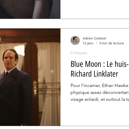
Autobiographique, son docu
avec une frontalité et une in
Adrien Corbeel
12 janv.
3 min de lecture
Critiques
Blue Moon : Le huis-
Richard Linklater
Pour l’incarner, Ethan Hawk
physique assez déconcertante
visage enlaidi, et surtout la t
performance est si incarnée 
abstraction de ces artifices.
mordants de Robert Kaplow e
lumière toute l’humanité de