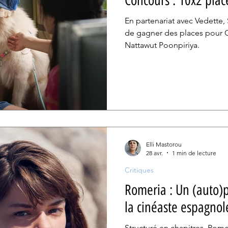
Concours : 10x2 pla
En partenariat avec Vedette
de gagner des places pour G
Nattawut Poonpiriya.
Elli Mastorou
28 avr.
1 min de lecture
Critiques
Romeria : Un (auto)p
la cinéaste espagnol
Structuré en chapitres, Rome