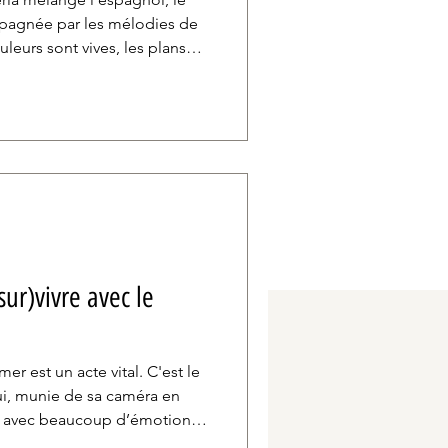
ompagnée par les mélodies de
leurs sont vives, les plans
ploie dans toute sa splendeur,
s. Là où Été 93 et Alcarràs,
nsion romanesque, où
s parts de mystère.
er est un acte vital. C'est le
ui, munie de sa caméra en
mé avec beaucoup d’émotions
ontre le cancer du sein.