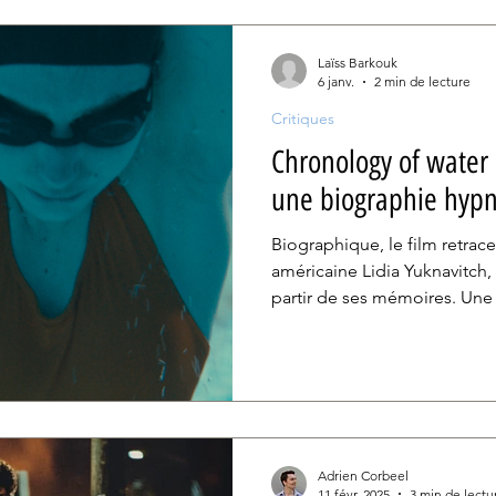
vertigineuses.
Laïss Barkouk
6 janv.
2 min de lecture
Critiques
Chronology of water :
une biographie hyp
Biographique, le film retrace
américaine Lidia Yuknavitch,
partir de ses mémoires. Une
intrafamiliales, la compétitio
tendue vers la reconquête du 
Adrien Corbeel
11 févr. 2025
3 min de lectu