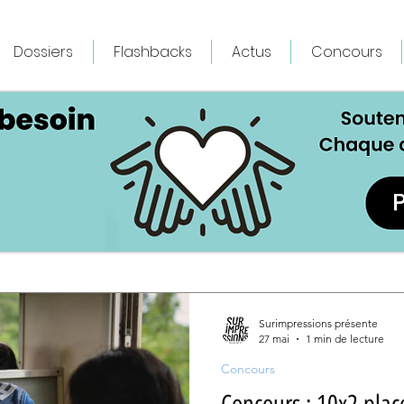
Dossiers
Flashbacks
Actus
Concours
Surimpressions présente
27 mai
1 min de lecture
Concours