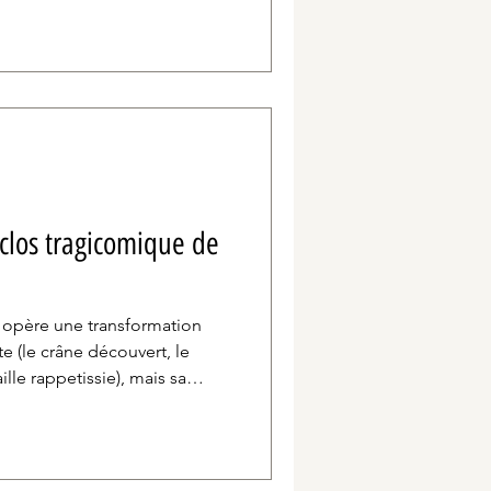
mentaire aborde la maladie
timité précieuse.
clos tragicomique de
e opère une transformation
 (le crâne découvert, le
aille rappetissie), mais sa
qu’on en vient à faire
 Sa maîtrise des dialogues
t sa capacité à mettre en
 son personnage sont