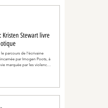
 Kristen Stewart livre
notique
 le parcours de l’écrivaine
 incarnée par Imogen Poots, à
 vie marquée par les violences
n sportive et l’addiction,
corps et la survie.
re