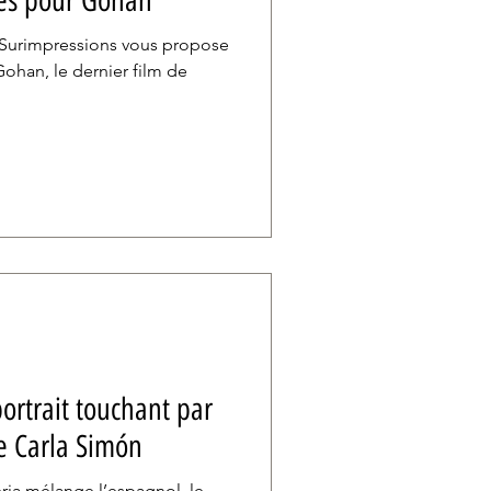
ces pour Gohan
, Surimpressions vous propose
ohan, le dernier film de
ortrait touchant par
e Carla Simón
ria mélange l’espagnol, le