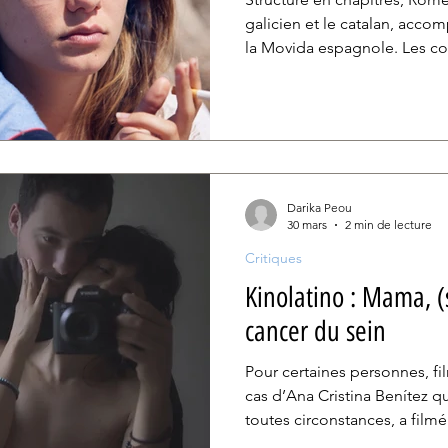
galicien et le catalan, acc
la Movida espagnole. Les cou
sont larges, et la mer s’y dé
faisant remonter les souvenir
Simón assume ici une dime
l’imaginaire vient combler le
Darika Peou
30 mars
2 min de lecture
Critiques
Kinolatino : Mama, (sur)vivre avec le
cancer du sein
Pour certaines personnes, film
cas d’Ana Cristina Benítez q
toutes circonstances, a fil
et de vulnérabilité sa lutte c