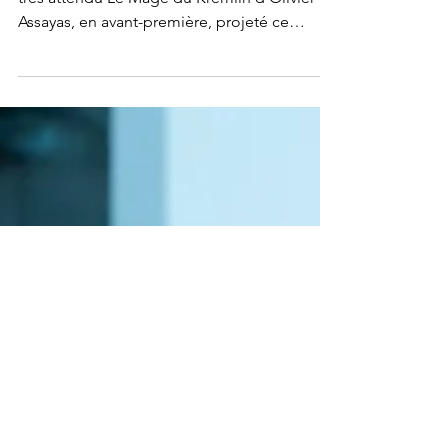
avec Le Mage du Kremlin pour
le festival du film qui dérange
Cette 16ᵉ édition s’ouvre en fanfare avec le
très attendu Le Mage du Kremlin d’Olivier
Assayas, en avant-première, projeté ce
vendredi 16 janvier à 19h30 en présence de
la marraine du festival, Lubna Azabal. Inspiré
du roman de Giuliano da Empoli, le film
plonge dans les coulisses du pouvoir russe à
travers le regard ambigu d’un conseiller de
l’ombre.