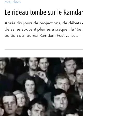
25 janv.
2 min de lecture
Actualités
Le rideau tombe sur le Ramdam
Après dix jours de projections, de débats et
de salles souvent pleines à craquer, la 16e
édition du Tournai Ramdam Festival se
referme ce lundi 26 janvier à Tournai en
laissant derrière elle une impression
persistante : celle d’un cinéma qui ne
cherche ni à conforter ni le consensus, mais
à ouvrir le dialogue. Fidèle à sa devise « le
film qui dérange », le festival a une nouvelle
fois mis en avant des œuvres qui interrogent
sans détour le monde contemporain.