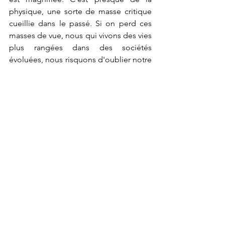
physique, une sorte de masse critique 
cueillie dans le passé. Si on perd ces 
masses de vue, nous qui vivons des vies 
plus rangées dans des sociétés 
évoluées, nous risquons d'oublier notre 
penchant pour l'autodestruction. Jean 
Moulin incarnait la possibilité de 
révéler 
la meilleure version de soi
 face à ce 
travers, dans une sorte de 
transcendance humaniste. Ces forces 
coexistent dans la nature humaine. Et 
donc dans le film. 
Avec Gilles Lellouche, Lars Eidinger, 
Louise Bourgoin. France, 130 minutes.
Cannes 2026
Compétition
Gilles Lellouche
Histoire
László Nemes
Moulin
Rencontres