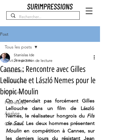
Post
Tous les posts
Stanislas Ide
Tous les posts
21 mai
3 min de lecture
Cannes : Rencontre avec Gilles
Actualités
Lellouche et László Nemes pour le
Rencontres
biopic Moulin
Critiques
On n’attendait pas forcément Gilles 
Flashbacks
Lellouche dans un film de László 
Analyse
Nemes, le réalisateur hongrois du 
Fils 
de Saul.
 Les deux hommes présentent 
Concours
Moulin 
en compétition à Cannes, sur 
les derniers jours du résistant Jean 