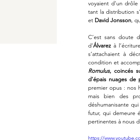
voyaient d’un drôle
tant la distribution
et 
David Jonsson
, q
C’est sans doute d
d’
Álvarez
 à l’écritu
s’attachaient à déc
condition et accompl
Romulus
, coincés s
d’épais nuages de p
premier opus : nos hé
mais bien des prol
déshumanisante qui 
futur, qui demeure 
pertinentes à nous d
https://www.youtube.