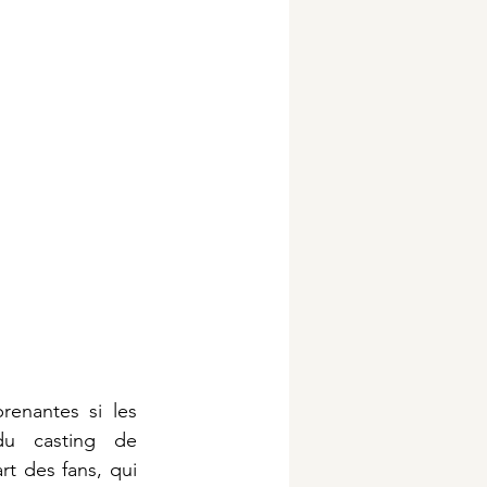
renantes si les 
personnages présentés n’étaient pas attachants. Le dévoilement du casting de 
t des fans, qui 