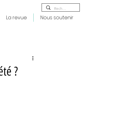
La revue
Nous soutenir
été ?