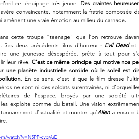
 d'œil cet équipage très jeune. 
Des craintes heureuse
 s’avère convaincante, notamment la fratrie composée d
ui amènent une vraie émotion au milieu du carnage.   
ans cette troupe “teenage” que l’on retrouve davan
re. Ses deux précédents films d’horreur - 
Evil Dead
et 
rire une jeunesse désespérée, prête à tout pour s’ex
ir leur rêve.
ur une planète industrielle sordide où le soleil est dis
ollution.
 En ce sens, c’est là que le film dresse l’ulti
ros ne sont ni des soldats surentrainés, ni d’orgueilleu
étaires de l’espace, broyés par une société ultra-
les exploite comme du bétail. Une vision extrêmement
étonnamment d’actualité et montre qu’
Alien 
a encore b
ire.
com/watch?v=N5PP-cygVuE