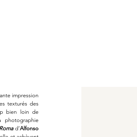
ante impression 
es texturés des 
p bien loin de 
 photographie 
Roma
d’
Alfonso 
elle et achèvent 