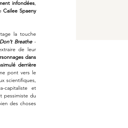
ment infondées
, 
e 
Cailee Spaeny 
tage la touche 
Don’t Breathe 
- 
traire de leur 
 C’est ce même principe qui motive nos personnages dans 
simulé derrière 
me pont vers le 
x scientifiques, 
capitaliste et 
 pessimiste du 
ien des choses 