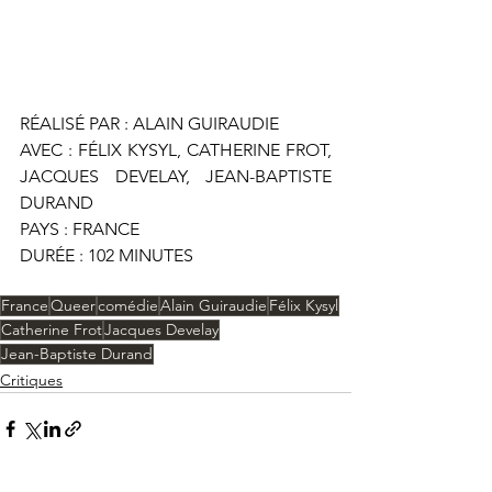
RÉALISÉ PAR : ALAIN GUIRAUDIE
AVEC : FÉLIX KYSYL, CATHERINE FROT, 
JACQUES DEVELAY, JEAN-BAPTISTE 
DURAND 
PAYS : FRANCE 
DURÉE : 102 MINUTES
France
Queer
comédie
Alain Guiraudie
Félix Kysyl
Catherine Frot
Jacques Develay
Jean-Baptiste Durand
Critiques