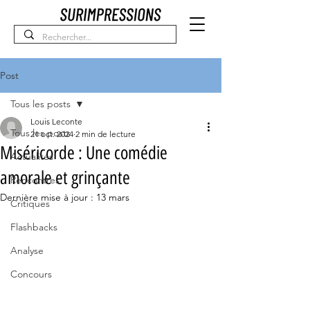
Post
Tous les posts
Louis Leconte
Tous les posts
21 oct. 2024
2 min de lecture
Miséricorde : Une comédie
Actualités
amorale et grinçante
Rencontres
Dernière mise à jour :
13 mars
Critiques
Flashbacks
Analyse
Concours