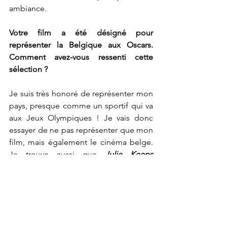
ambiance. 
Votre film a été désigné pour 
représenter la Belgique aux Oscars. 
Comment avez-vous ressenti cette 
sélection ?
Je suis très honoré de représenter mon 
pays, presque comme un sportif qui va 
aux Jeux Olympiques ! Je vais donc 
essayer de ne pas représenter que mon 
film, mais également le cinéma belge. 
Je trouve aussi que 
Julie Keeps 
Quiet
 s’inscrit bien dans notre pays, car 
on y parle nos trois langues mais aussi 
car le silence de Julie est très belge. Ce 
que j’aime par exemple avec les films 
de
 Lukas Dhondt
,
 Laura Wandel
, 