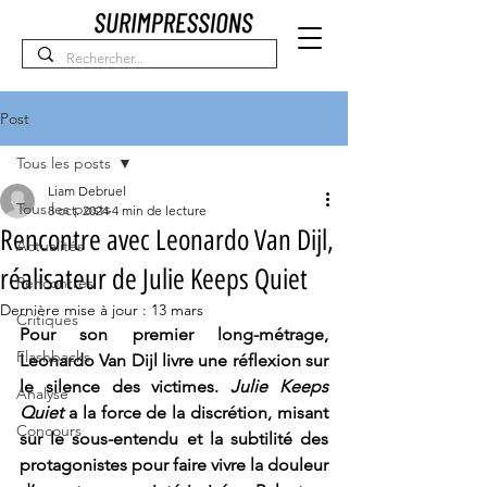
Post
Tous les posts
Liam Debruel
Tous les posts
8 oct. 2024
4 min de lecture
Rencontre avec Leonardo Van Dijl,
Actualités
réalisateur de Julie Keeps Quiet
Rencontres
Dernière mise à jour :
13 mars
Critiques
Pour son premier long-métrage, 
Flashbacks
Leonardo Van Dijl livre une réflexion sur 
le silence des victimes. 
Julie Keeps 
Analyse
Quiet
 a la force de la discrétion, misant 
Concours
sur le sous-entendu et la subtilité des 
protagonistes pour faire vivre la douleur 