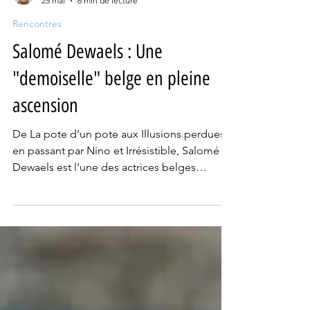
Kévin Giraud
25 mai
6 min de lecture
Rencontres
Salomé Dewaels : Une
"demoiselle" belge en pleine
ascension
De La pote d’un pote aux Illusions perdues
en passant par Nino et Irrésistible, Salomé
Dewaels est l’une des actrices belges
incontournables de ces dernières années.
César du meilleur espoir féminin en 2022 et
meilleure actrice dans un second rôle aux
René 2026, la Bruxelloise tient le rôle
principal de L’Île de la demoiselle, dans les