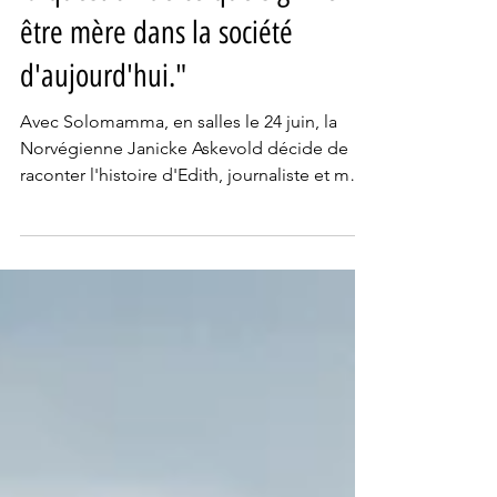
la question de ce que signifie
être mère dans la société
d'aujourd'hui."
Avec Solomamma, en salles le 24 juin, la
Norvégienne Janicke Askevold décide de
raconter l'histoire d'Edith, journaliste et mère
célibataire, dont le quotidien bascule
lorsqu'elle découvre l'identité du donneur à
l'origine de la naissance de son fils.
Rencontre avec la réalisatrice qui a décidé
de porter sur le grand écran ces femmes qui
font le choix d'une maternité indépendante.