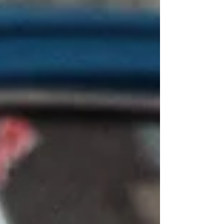
salles dès le 27 mai. Sur les planches depuis
8 ans, à l’écran depuis 2012, portrait d’une
jeune belge en feu.