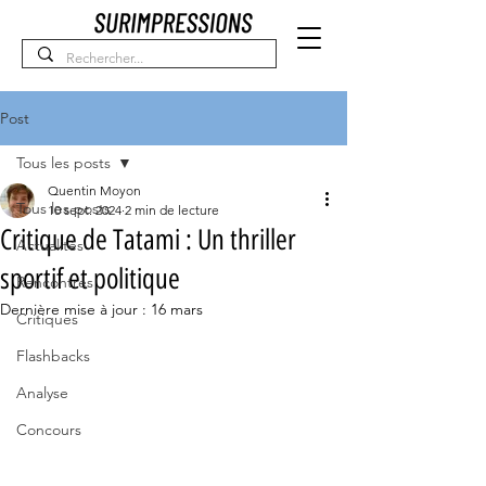
Post
Tous les posts
Quentin Moyon
Tous les posts
10 sept. 2024
2 min de lecture
Critique de Tatami : Un thriller
Actualités
sportif et politique
Rencontres
Dernière mise à jour :
16 mars
Critiques
Flashbacks
Analyse
Concours