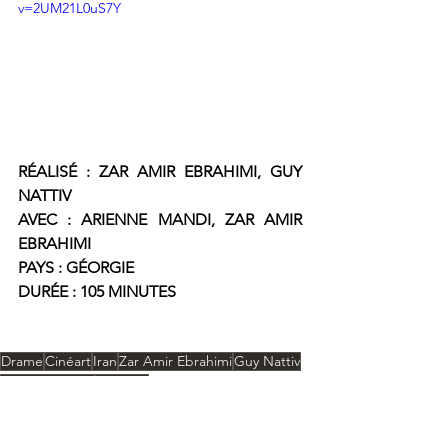
v=2UM21L0uS7Y
RÉALISÉ : ZAR AMIR EBRAHIMI, GUY 
NATTIV
AVEC : ARIENNE MANDI, ZAR AMIR 
EBRAHIMI
PAYS : GÉORGIE
DURÉE : 105 MINUTES
Drame
Cinéart
Iran
Zar Amir Ebrahimi
Guy Nattiv
Arienne Mandi
Géorgie
Critiques