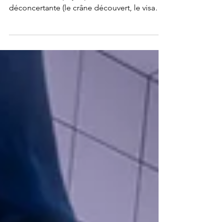
Pour l’incarner, Ethan Hawke opère une
transformation physique assez
déconcertante (le crâne découvert, le visage
enlaidi, et surtout la taille rappetissie), mais
sa performance est si incarnée qu’on en
vient à faire abstraction de ces artifices. Sa
maîtrise des dialogues mordants de Robert
Kaplow et sa capacité à mettre en lumière
toute l’humanité de son personnage sont
vertigineuses.