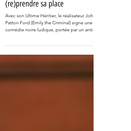
L’Ultime Héritier : Tuer pour
(re)prendre sa place
Avec son Ultime Héritier, le réalisateur John
Patton Ford (Emily the Criminal) signe une
comédie noire ludique, portée par un anti-
héros prêt à tout (vraiment tout) pour
récupérer ce qu’il estime lui revenir.
Direction le couloir de la mort : Becket
Redfellow (Glen Powell) déroule, face à un
prêtre médusé, le film de sa vie, y compris
ses crimes. Flashbacks enclenchés.