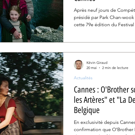
Après neuf jours de Compétit
présidé par Park Chan-wook 
cette 79e édition du Festival
deux titres en lice pour la P
tendances, en miroir de l’ét
création, ont traversé les l
Kévin Giraud
20 mai
2 min de lecture
Actualités
Cannes : O'Brother s
les Artères" et "La D
Belgique
En exclusivité depuis Cannes
confirmation que O’Brother D