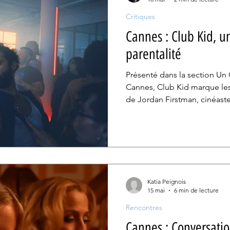
Critiques
Cannes : Club Kid, u
parentalité
Présenté dans la section Un 
Cannes, Club Kid marque les
de Jordan Firstman, cinéaste
moins qu’on puisse dire, c’
métrage a électrisé la Crois
chaos affectif et tendresse in
transformer un récit sur la pa
explosion d’humanité.
Katia Peignois
15 mai
6 min de lecture
Rencontres
Cannes : Conversatio