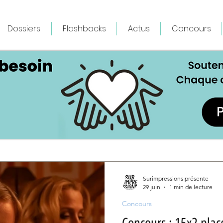
Dossiers
Flashbacks
Actus
Concours
Surimpressions présente
29 juin
1 min de lecture
Concours