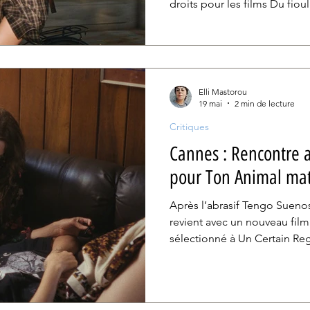
droits pour les films Du fioul
deuxième fille, tous deux s
la Critique. Une belle nouvel
qui pourront ainsi découvri
dans les salles prochaineme
Elli Mastorou
19 mai
2 min de lecture
Critiques
Cannes : Rencontre 
pour Ton Animal ma
Après l’abrasif Tengo Suenos
revient avec un nouveau film
sélectionné à Un Certain Re