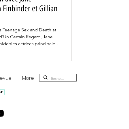
Einbinder et Gillian
e Teenage Sex and Death at
'Un Certain Regard, Jane
idables actrices principales
 Einbinder ont échangé avec
ors d'une conversation
ricain. Surimpressions était
our sur une matinée pleine
revue
More
notre coup de cœur de ce
er