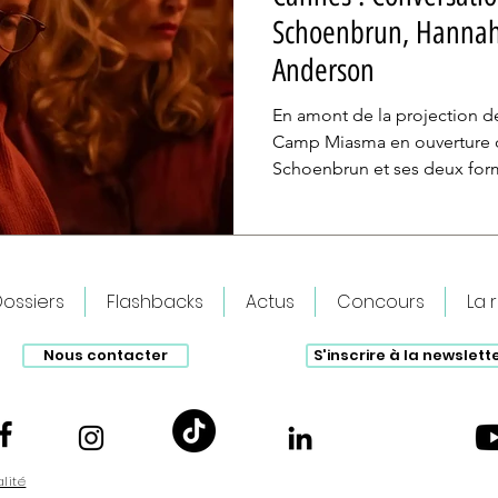
Schoenbrun, Hannah 
Anderson
En amont de la projection d
Camp Miasma en ouverture d
Schoenbrun et ses deux form
Gillian Anderson et Hannah
Ryan Lattanzio d'IndieWire l
organisée par le Pavillon amé
convié à cet événement. Ret
ossiers
Flashbacks
Actus
Concours
La 
d'humour et d'échange sur 
début de festival.
Nous contacter
S'inscrire à la newslett
alité