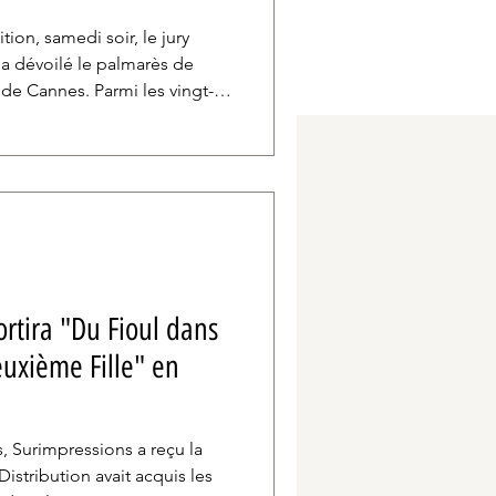
ion, samedi soir, le jury
a dévoilé le palmarès de
 de Cannes. Parmi les vingt-
alme d’or, des grandes
at actuel du monde et de la
ongs-métrages présentés.
ortira "Du Fioul dans
euxième Fille" en
, Surimpressions a reçu la
istribution avait acquis les