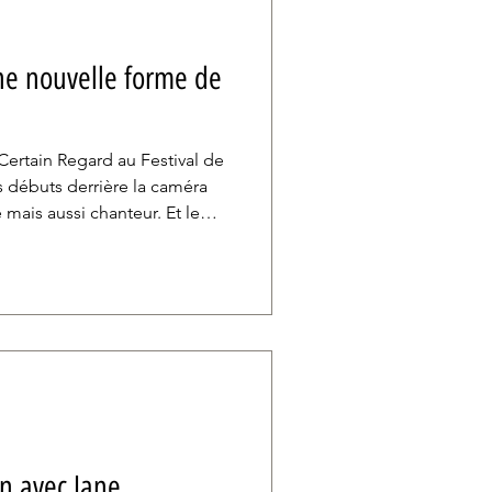
ne nouvelle forme de
Certain Regard au Festival de
 débuts derrière la caméra
 mais aussi chanteur. Et le
est que son premier long
ette. Entre euphorie nocturne,
attendue, le film réussit à
rentalité en une véritable
n avec Jane