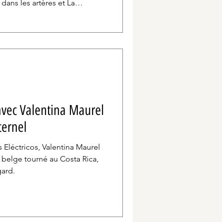
 dans les artères et La
électionnés par la Semaine de
le pour les cinéphiles belges,
r ces deux longs-métrages
nt.
avec Valentina Maurel
ternel
 Eléctricos, Valentina Maurel
 belge tourné au Costa Rica,
gard.