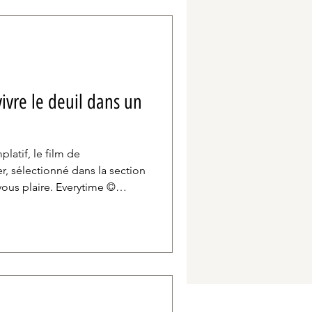
vivre le deuil dans un
atif, le film de
r, sélectionné dans la section
vous plaire. Everytime ©
un zoom, de plusieurs
e des immeubles au lever du
se rapproche tout lentement,
es silhouettes de deux
longés sur le toit en fin de
pproche du bord pour prendr