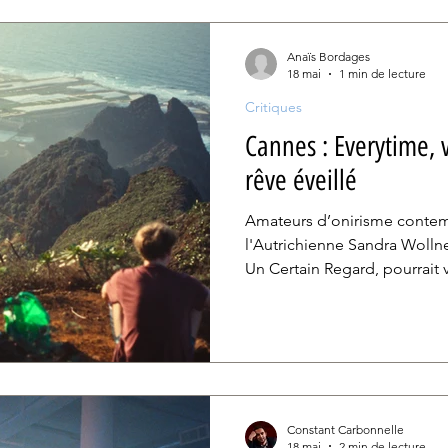
Anaïs Bordages
18 mai
1 min de lecture
Critiques
Cannes : Everytime, 
rêve éveillé
Amateurs d’onirisme contempl
l'Autrichienne Sandra Wollne
Un Certain Regard, pourrait 
Charades Tout se joue dans 
minutes. Au loin, on observ
soleil. Alors que la caméra 
on commence à distinguer l
adolescents qui discutent, al
soirée. La jeune fille se ra
Constant Carbonnelle
18 mai
2 min de lecture