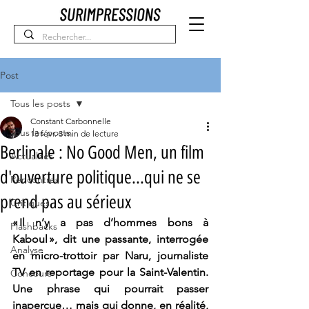
Post
Tous les posts
Constant Carbonnelle
Tous les posts
13 févr.
3 min de lecture
Berlinale : No Good Men, un film
Actualités
d'ouverture politique...qui ne se
Rencontres
prend pas au sérieux
Critiques
« Il n’y a pas d’hommes bons à 
Flashbacks
Kaboul », dit une passante, interrogée 
Analyse
en micro-trottoir par Naru, journaliste 
TV en reportage pour la Saint-Valentin. 
Concours
Une phrase qui pourrait passer 
inaperçue… mais qui donne, en réalité, 