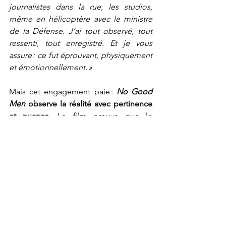
journalistes dans la rue, les studios, 
même en hélicoptère avec le ministre 
de la Défense. J’ai tout observé, tout 
ressenti, tout enregistré. Et je vous 
assure : ce fut éprouvant, physiquement 
et émotionnellement. »
Mais cet engagement paie : 
No Good 
Men
 observe la réalité avec pertinence 
et nuance
. Le film prouve que le 
cinéma politique peut être vivant, et 
surtout drôle. Shahrbanoo Sadat 
raconte l’histoire d’un pays, d’une 
époque, mais aussi le parcours d’une 
femme, avec un regard qui sonne juste. 
Et c’est pour ça que son film est si fort.
De Shahrbanoo Sadat, avec 
Shahrbanoo Sadat, Anwar Ashimi. 103 