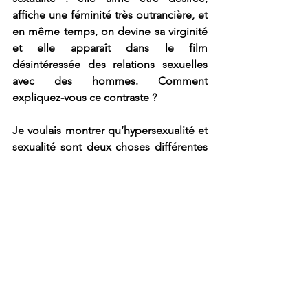
affiche une féminité très outrancière, et 
en même temps, on devine sa virginité 
et elle apparaît dans le film 
désintéressée des relations sexuelles 
avec des hommes. Comment 
expliquez-vous ce contraste ?
Je voulais montrer qu’hypersexualité et 
sexualité sont deux choses différentes
qui n’ont absolument rien à voir
.
 Au 
niveau macro, ce personnage s’est 
tellement enfermé dans son image 
qu’elle est déconnectée de son corps, 
de ses émotions, qu’elle n’a pas 
confiance en elle, ni en l’autre. Il y a une 
cassure entre l’autre et elle-même. 
C’est un personnage qui veut plaire 
mais qui n’est pas dans la séduction à 