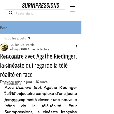
Post
Tous les posts
Julien Del Percio
Tous les posts
4 mars 2025
5 min de lecture
Rencontre avec Agathe Riedinger,
Actualités
la cinéaste qui regarde la télé-
Rencontres
réalité en face
Critiques
Dernière mise à jour :
10 mars
Flashbacks
Avec 
Diamant Brut
, Agathe Riedinger 
Analyse
suit la trajectoire complexe d’une jeune 
femme aspirant à devenir une nouvelle 
Concours
icône de la télé-réalité. Pour 
Surimpressions, la cinéaste française 