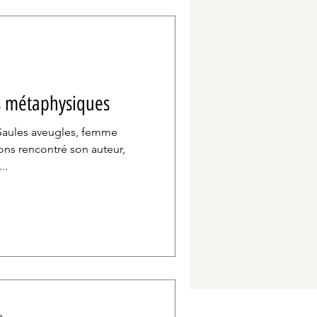
tendresse et h
es métaphysiques
 Saules aveugles, femme
ons rencontré son auteur,
..
e