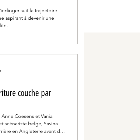
edinger suit la trajectoire
 aspirant à devenir une
ité.
e
criture couche par
, Anne Coesens et Vania
et scénariste belge, Savina
rière en Angleterre avant de
ourner son film Tous les chats