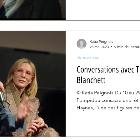
sont gris , qui a gagné plusi
premier film. En plein travail 
Pandore , elle a accepté de
Surimpressions . Très tôt da
partie en Angleterre. Pourq
Katia Peignois
23 mai 2023
9 min de lectur
Rencontres
Conversations avec 
Blanchett
© Katia Peignois Du 10 au 29 mai 2023, le Centre
Pompidou consacre une rétr
Haynes, l’une des figures d
indépendant américain nourri 
lundi 15 mai, Cate Blanchett 
pour honorer le cinéaste et é
projections de leurs deux co