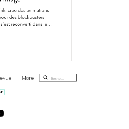
iki crée des animations
our des blockbusters
 s’est reconverti dans le
 sur ce métier intriguant.
 métier ? Je suis motion
i consiste à mêler l’animation
nimations graphiques 2D ou
hnique existe depuis plu
revue
More
er