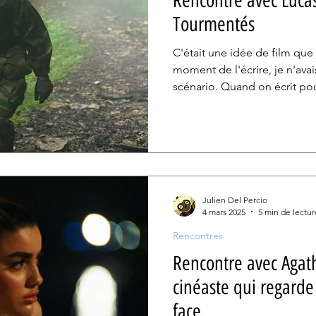
Rencontre avec Luca
Tourmentés
C'était une idée de film que 
moment de l'écrire, je n'avai
scénario. Quand on écrit po
l'argent en fait. Tout le tem
combien de temps le film va d
entre 1h30 et 2 heures. J'ava
J'en ai fait un roman, et une 
suis dit que ce serait domma
moi-même.
Julien Del Percio
4 mars 2025
5 min de lectur
Rencontres
Rencontre avec Agath
cinéaste qui regarde 
face