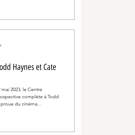
eurs prix dont le Magritte du
sur la saison 2 de la série
 répondre aux questions de
ns votre parcours, vous êtes
uo
e
Todd Haynes et Cate
ospective complète à Todd
e proue du cinéma
de la contre-culture. Le
a fait le déplacement à Paris
changer avec lui à l’issue des
llaborations : I’m Not There