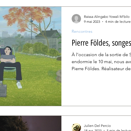
(2007) et Carol (2015) . Animé par une admiration mutuelle,
le duo s’est remémoré avec 
Raissa Alingabo Yowali M'bilo
9 mai 2023
4 min de lecture
Rencontres
Pierre Földes, song
À l’occasion de la sortie de
endormie le 10 mai, nous av
Pierre Földes. Réalisateur de.
Julien Del Percio
18 avr. 2023
5 min de lectur