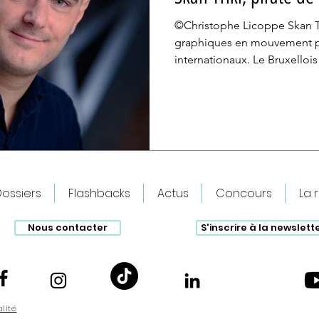
©Christophe Licoppe Skan Tr
graphiques en mouvement p
internationaux. Le Bruxellois
motion design après un passage par le journalisme. On
en a profité pour l’interroger
Pouvez-vous expliquer votre
designer , c’est un métier qu
et le design. Ce sont des a
3D en mouvement. Cette tec
ossiers
Flashbacks
Actus
Concours
La 
Nous contacter
S'inscrire à la newslett
alité