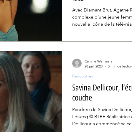
Avec Diamant Brut, Agathe Ri
complexe d’une jeune femme
nouvelle icône de la télé-réal
Camille Wernaers
28 juil. 2023
5 min de lectur
Rencontres
Savina Dellicour, l’é
couche
Pandore de Savina Dellicour
Leturcq © RTBF Réalisatrice 
Dellicour a commencé sa car
revenir en Belgique pour y t