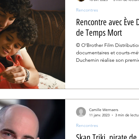
Rencontres
Rencontre avec Ève D
de Temps Mort
© O'Brother Film Distributio
documentaires et courts-métr
Duchemin réalise son premier
Mort. Trois détenus, trois his
différentes qui, lors d’une 
tentent de rattraper le tem
cinéaste au regard empli d’h
première fois que vous abor
travail. Il y a sept ans, vous
Camille Wernaers
11 janv. 2023
3 min de lectu
Rencontres
Skan Triki, pirate de