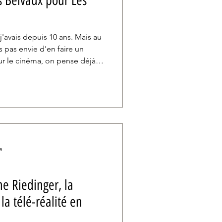
s Belvaux pour Les
j'avais depuis 10 ans. Mais au
s pas envie d'en faire un
ur le cinéma, on pense déjà à
ps. Qu'est-ce que ça va coûter,
urer, etc. Il faut que ce soit
is envie d'écrire librement.
fois que ça a été écrit, je me
ge de ne pas faire le film
e
e Riedinger, la
la télé-réalité en