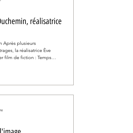
uchemin, réalisatrice
n Après plusieurs
ages, la réalisatrice Ève
 film de fiction : Temps
toires, trois générations
permission de 48 heures,
ps perdu. Rencontre avec une
umanité. Ce n’est pas la
dez la prison dans votre
 aviez réalisé le documenta
re
 l'image