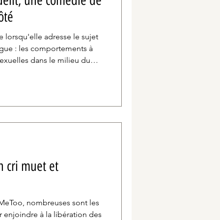
délit, une comédie de
ôté
lorsqu'elle adresse le sujet
rigue : les comportements à
exuelles dans le milieu du
u jeu de montrer patte
sonnage – et donc elle-même –
droit d'importuner. Elle
 de courage ...
n cri muet et
 #MeToo, nombreuses sont les
 enjoindre à la libération des