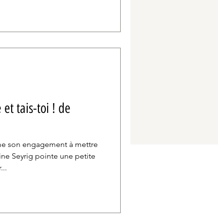
 et tais-toi ! de
me son engagement à mettre
ine Seyrig pointe une petite
..