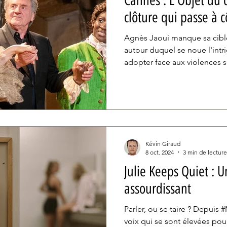
Cannes : L'Objet du 
clôture qui passe à c
Agnès Jaoui manque sa cible 
autour duquel se noue l'int
adopter face aux violences s
spectacle. La cinéaste a bea
blanche en situant son per
du côté de la génération du 
pêche néanmoins par manque
Kévin Giraud
8 oct. 2024
3 min de lecture
Julie Keeps Quiet : U
assourdissant
Parler, ou se taire ? Depuis
voix qui se sont élevées pour