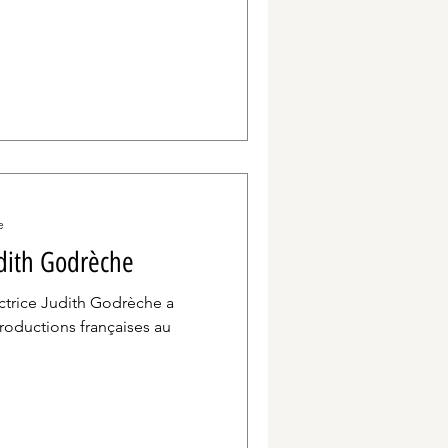
e
udith Godrèche
actrice Judith Godrèche a
oductions françaises au