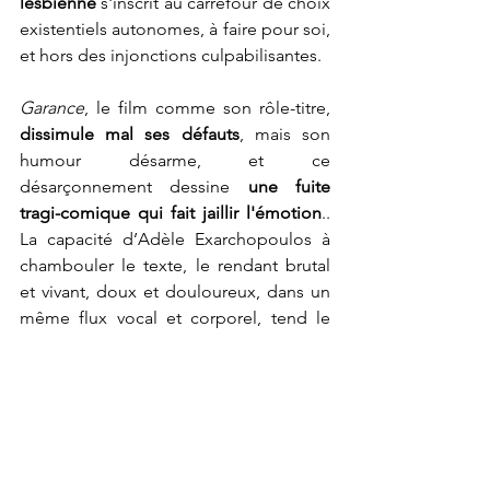
lesbienne
 s'inscrit au carrefour de choix 
existentiels autonomes, à faire pour soi, 
et hors des injonctions culpabilisantes.
Garance
, le film comme son rôle-titre, 
dissimule mal ses défauts
, mais son 
humour désarme, et ce 
désarçonnement dessine 
une fuite 
tragi-comique qui fait jaillir l'émotion
.. 
La capacité d’Adèle Exarchopoulos à 
chambouler le texte, le rendant brutal 
et vivant, doux et douloureux, dans un 
même flux vocal et corporel, tend le 
miroir à un monde qui ne s'arrête 
jamais et n'attend personne. Avec la 
force vulnérable de Garance, l’actrice 
atteint 
un état d'être à la fois universel 
et très contemporain
. En conférence de 
presse, un journaliste lui a dit qu'elle 