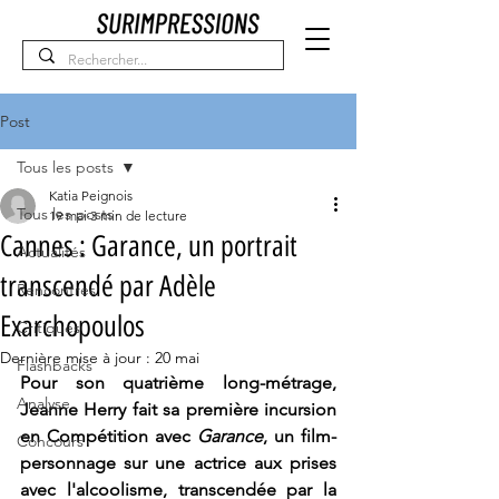
Post
Tous les posts
Katia Peignois
Tous les posts
19 mai
3 min de lecture
Cannes : Garance, un portrait
Actualités
transcendé par Adèle
Rencontres
Exarchopoulos
Critiques
Dernière mise à jour :
20 mai
Flashbacks
Pour son quatrième long-métrage, 
Analyse
Jeanne Herry fait sa première incursion 
en Compétition avec 
Garance
, un film-
Concours
personnage sur une actrice aux prises 
avec l'alcoolisme, transcendée par la 