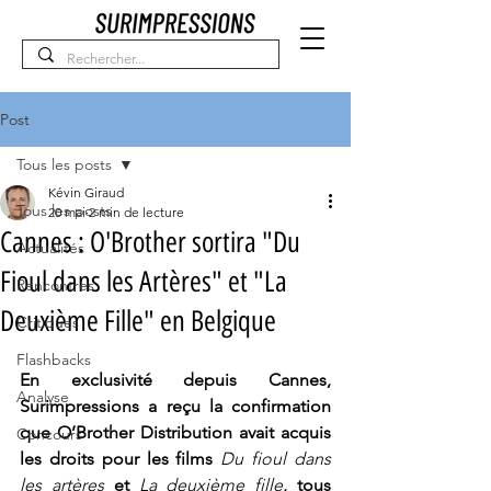
Post
Tous les posts
Kévin Giraud
Tous les posts
20 mai
2 min de lecture
Cannes : O'Brother sortira "Du
Actualités
Fioul dans les Artères" et "La
Rencontres
Deuxième Fille" en Belgique
Critiques
Flashbacks
En exclusivité depuis Cannes, 
Analyse
Surimpressions a reçu la confirmation 
que O’Brother Distribution avait acquis 
Concours
les droits pour les films 
Du fioul dans 
les artères
 et 
La deuxième fille
, tous 