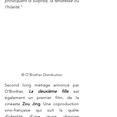
provoquent la surprise, la tendresse ou 
l’hilarité.
”
© O'Brother Distribution
Second long métrage annoncé par 
O'Brother, 
La deuxième fille
est 
également un premier film, de la 
cinéaste
 Zou Jing
. Une coproduction 
sino-française qui suit la quête 
d’identité d’une jeune chinoise 