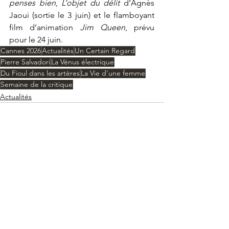
penses bien
, 
L’objet du délit
 d’Agnès 
Jaoui (sortie le 3 juin) et le flamboyant 
film d’animation 
Jim Queen
, prévu 
pour le 24 juin.
Cannes 2026
Actualités
Un Certain Regard
Pierre Salvadori
La Vénus électrique
Du Fioul dans les artères
La Vie d'une femme
Semaine de la critique
Actualités
Voir tout
Posts récents