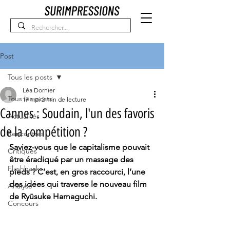
Post
Tous les posts
Léa Dornier
Tous les posts
17 mai
2 min de lecture
Cannes : Soudain, l'un des favoris
Actualités
de la compétition ?
Rencontres
Saviez-vous que le capitalisme pouvait 
Critiques
être éradiqué par un massage des 
Flashbacks
pieds ? C’est, en gros raccourci, l’une 
des idées qui traverse le nouveau film 
Analyse
de Ryūsuke Hamaguchi. 
Concours