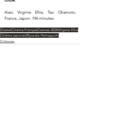
coulé.
Avec Virginie Efira, Tao Okamoto. 
France, Japon. 196 minutes.
Drame
Cinéma Français
Cannes 2026
Virginie Efira
Cinéma japonais
Ryusuke Hamaguchi
Critiques
Voir tout
Posts récents