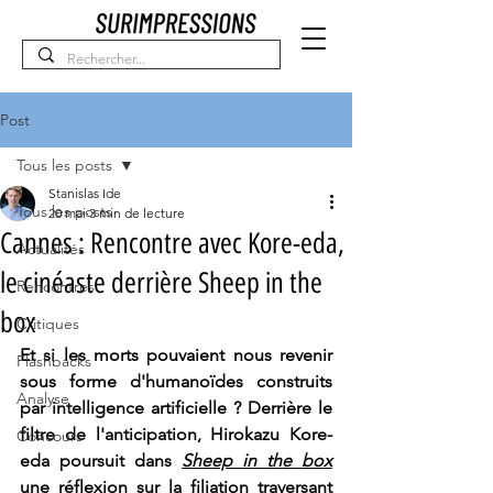
Post
Tous les posts
Stanislas Ide
Tous les posts
20 mai
3 min de lecture
Cannes : Rencontre avec Kore-eda,
Actualités
le cinéaste derrière Sheep in the
Rencontres
box
Critiques
Et si les morts pouvaient nous revenir 
Flashbacks
sous forme d'humanoïdes construits 
Analyse
par intelligence artificielle ? Derrière le 
filtre de l'anticipation, Hirokazu Kore-
Concours
eda poursuit dans 
Sheep in the box
une réflexion sur la filiation traversant 