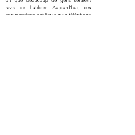
dit que beaucoup de gens seraient 
ravis de l'utiliser. Aujourd'hui, ces 
conversations ont lieu sur un téléphone 
mais, avec les progrès actuels en 
robotique, on pourra sans doute 
recréer un parent décédé
 et l'installer 
dans notre salon d'ici dix ans.
Avec H
aruka Ayase
, Daigo Yamamoto, 
Rimu Kuwaki. Japon, 126 minutes.
Cannes 2026
Famille
Science-fiction
Japon
Compétition
Hirokazu Kore-eda
Sheep in the box
Rencontres
Voir tout
Posts récents