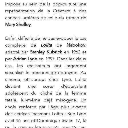
imposa au sein de la pop-culture une 
représentation de la Créature à des 
années lumières de celle du roman de
Mary Shelley
. 
Enfin, difficile de ne pas évoquer le cas 
complexe de 
Lolita
de 
Nabokov
, 
adapté par 
Stanley Kubrick 
en 1962 et 
par 
Adrian Lyne 
en 1997. Dans les deux 
cas, les réalisateurs ont largement 
sexualisé le personnage éponyme. Au 
cinéma, et surtout chez Lyne, Lolita 
devient une sorte d’équivalent 
adolescent du cliché de la femme 
fatale, lui-même déjà misogyne. Un 
choix renforcé par l’âge plus avancé 
des actrices incarnant Lolita : Sue Lyon 
avait 16 ans et Dominique Swain 17, là 
où la version littéraire n’a que 12 ans. 