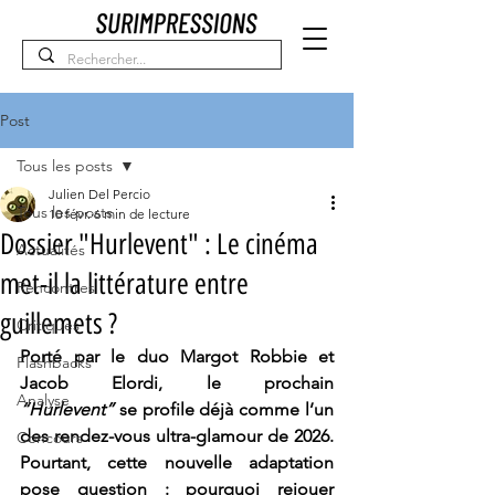
Post
Tous les posts
Julien Del Percio
Tous les posts
10 févr.
6 min de lecture
Dossier "Hurlevent" : Le cinéma
Actualités
met-il la littérature entre
Rencontres
guillemets ?
Critiques
Porté par le duo Margot Robbie et 
Flashbacks
Jacob Elordi, le prochain 
Analyse
“Hurlevent”
 se profile déjà comme l’un 
des rendez-vous ultra-glamour de 2026. 
Concours
Pourtant, cette nouvelle adaptation 
pose question : pourquoi rejouer 