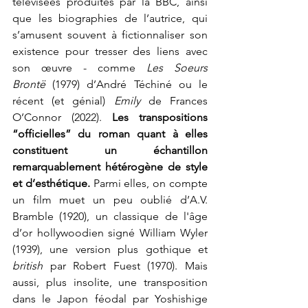
télévisées produites par la BBC, ainsi 
que les biographies de l’autrice, qui 
s’amusent souvent à fictionnaliser son 
existence pour tresser des liens avec 
son œuvre - comme 
Les Soeurs 
Brontë
 (1979) d’André Téchiné ou le 
récent (et génial) 
Emily 
de Frances 
O’Connor (2022). 
Les transpositions 
“officielles” du roman quant à elles 
constituent un échantillon 
remarquablement hétérogène de style 
et d’esthétique. 
Parmi elles, on compte 
un film muet un peu oublié d’A.V. 
Bramble (1920), un classique de l'âge 
d’or hollywoodien signé William Wyler 
(1939), une version plus gothique et 
british 
par Robert Fuest (1970). Mais 
aussi, plus insolite, une transposition 
dans le Japon féodal par Yoshishige 