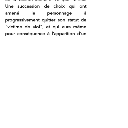
Une succession de choix qui ont 
amené le personnage à 
progressivement quitter son statut de 
“victime de viol”, et qui aura même 
pour conséquence à l’apparition d’un 
nom commun désignant ce type de 
jeune fille jugée aguicheuse : une 
lolita
.
Nul doute qu’une telle déformation 
n’était pas dans les plans de Nabokov. 
Tout comme Emily Brontë était loin de 
s’imaginer pas que ses personnages 
torturés et marginaux laisseraient un 
héritage si policé et glamour. 
Trois autres adaptations de classiques 
littéraires à voir :