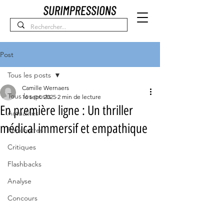
Post
Tous les posts
Camille Wernaers
Tous les posts
16 sept. 2025
2 min de lecture
En première ligne : Un thriller
Actualités
médical immersif et empathique
Rencontres
Critiques
Flashbacks
Analyse
Concours