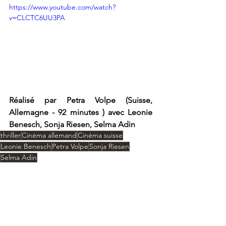
https://www.youtube.com/watch?
v=CLCTC6UU3PA
Réalisé par Petra Volpe (Suisse, 
Allemagne - 92 minutes ) avec Leonie 
Benesch, Sonja Riesen, Selma Adin
thriller
Cinéma allemand
Cinéma suisse
Leonie Benesch
Petra Volpe
Sonja Riesen
Selma Adin
Critiques