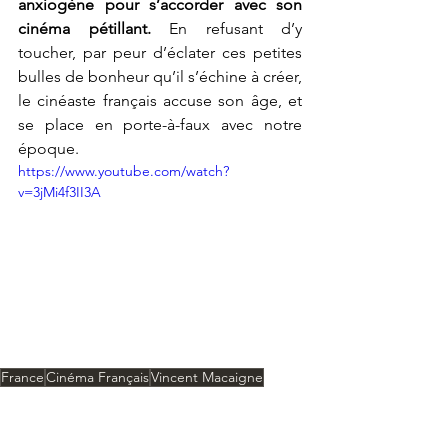
anxiogène pour s’accorder avec son 
cinéma pétillant. 
En refusant d’y 
toucher, par peur d’éclater ces petites 
bulles de bonheur qu’il s’échine à créer, 
le cinéaste français accuse son âge, et 
se place en porte-à-faux avec notre 
époque. 
https://www.youtube.com/watch?
v=3jMi4f3II3A
France
Cinéma Français
Vincent Macaigne
Cédric Klapisch
Suzanne Lindon
Pomme
Critiques