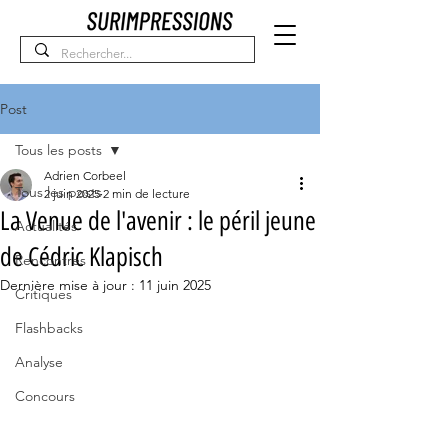
Post
Tous les posts
Adrien Corbeel
Tous les posts
2 juin 2025
2 min de lecture
La Venue de l'avenir : le péril jeune
Actualités
de Cédric Klapisch
Rencontres
Dernière mise à jour :
11 juin 2025
Critiques
Flashbacks
Analyse
Concours