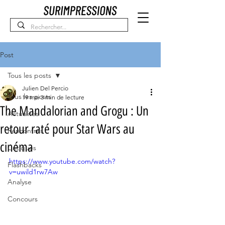
Post
Tous les posts
Julien Del Percio
Tous les posts
19 mai
3 min de lecture
The Mandalorian and Grogu : Un
Actualités
retour raté pour Star Wars au
Rencontres
cinéma
Critiques
https://www.youtube.com/watch?
Flashbacks
v=uwild1rw7Aw
Analyse
Concours