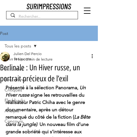
Post
Tous les posts
Julien Del Percio
Tous les posts
19 févr.
3 min de lecture
Berlinale : Un Hiver russe, un
Actualités
portrait précieux de l’exil
Rencontres
Présenté à la sélection Panorama, 
Un 
Critiques
Hiver russe 
signe les retrouvailles du 
Flashbacks
réalisateur Patric Chiha avec le genre 
documentaire, après un détour 
Analyse
remarqué du côté de la fiction (
La Bête 
Concours
dans la jungle)
. 
Un nouveau film d’une 
grande sobriété qui s’intéresse aux 