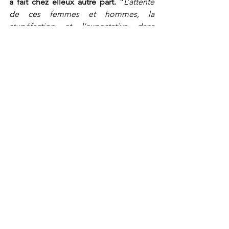
à fait chez elleux autre part.
 “
L’attente 
de ces femmes et hommes, la 
stupéfaction et l’expectative dans 
lesquelles ils sont plongés modifient la 
perception du temps et de l’espace. Ils 
sont enfermés dans un présent 
permanent. Le titre évoque pour moi 
cette situation figée, gelée.”
87 minutes. France.
France
Berlinale
Documentaire
Patric Chiha
Rencontres
Critiques
Voir tout
Posts récents