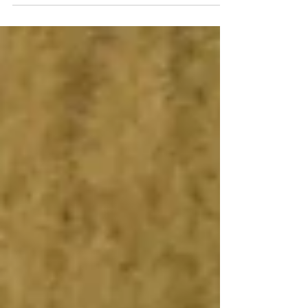
les films peinent de plus en plus à se
rentabiliser, les studios sont terrorisés par
l’échec. Ils comptent plus que jamais sur des
propriétés intellectuelles bien établies,
dotées de solides fanbases. Autrefois, les
jouets étaient les produits dérivés des films ;
aujourd’hui, les films sont un prolongement
publicitaire du jouet.