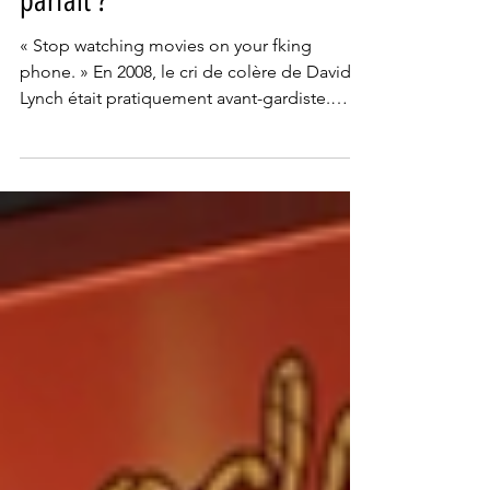
L'Odyssée : Y-a-t’il un écran
parfait ?
« Stop watching movies on your fking
phone. » En 2008, le cri de colère de David
Lynch était pratiquement avant-gardiste.
Aujourd’hui, plus que jamais, il résonne
comme une prophétie funeste… mais pose
paradoxalement, une question plus large :
un film peut-il être inadapté à un contexte
de visionnage ?