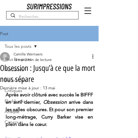
Post
Tous les posts
Camille Wernaers
Tous les posts
12 mai
2 min de lecture
Obsession : Jusqu’à ce que la mort
Actualités
nous sépare
Rencontres
Dernière mise à jour :
13 mai
Critiques
Après avoir clôturé avec succès le BIFFF 
Flashbacks
en avril dernier, 
Obsession 
arrive dans 
les salles obscures. Et pour son premier 
Analyse
long-métrage, Curry Barker vise en 
Concours
plein dans le 
cœur.