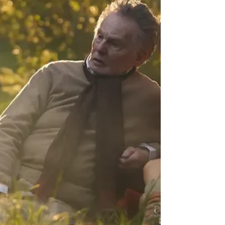
du chagrin et de la nostalgie pour toucher à
quelque chose de plus existentiel. L’absence
de tension narrative - la réalisatrice a
expliqué avoir retiré la plupart des conflits -
ainsi que le rythme flottant donnent la clé de
voûte du film : il s’agit moins de raconter des
vacances que d’en restituer un portrait
fragmenté et subjectif, comme un pu