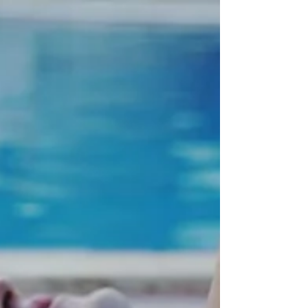
Relecture à la fois accessible et exigeante,
L’Odyssée s’impose ainsi comme un
blockbuster d’auteur, dans la continuité des
opus précédents de son réalisateur. Un film
conciliant la vision intime d’un cinéaste, et
les exigences financières d’une production
hollywoodienne.