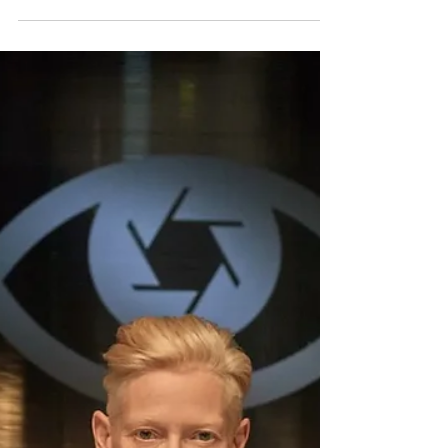
Surimpressions présente
27 mai
1 min de lecture
Concours
Concours : 10x2 place pour Moss
& Freud
En partenariat avec Paradiso Films,
Surimpressions vous propose de gagner des
places pour Moss & Freud, le premier long-
métrage de James Lucas.