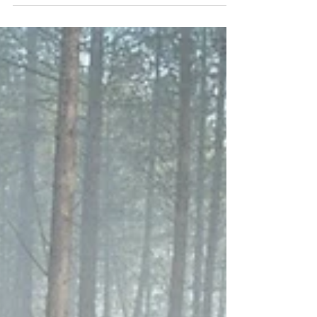
Avec The Christophers, Steven Soderbergh
prouve une nouvelle fois que la tension
cinématographique peut naître de deux
personnes dialoguant dans une pièce. Une
véritable prouesse, qui se traduit par un
tournage fulgurant de dix-huit jours à
Londres couplé à un montage nocturne
quasi in situ.