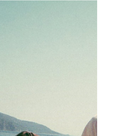
réalisatrice de l'émouvant
Aftersun
Une fille de onze ans et son père. Des
vacances ensoleillées et complices en
Turquie. Ou plutôt le souvenir de celles-ci,
chargées de sentiments contradictoires.
Avec ce premier long-métrage, qu’elle décrit
comme "émotionnellement
autobiographique", la réalisatrice écossaise
Charlotte Wells a fait, à sa grande surprise,
sensation. Plébiscité de toute part, ce film
audacieux, singulier et profondément
émouvant revient à l'occasion du Festival
Surimpressions. Rencontre avec son