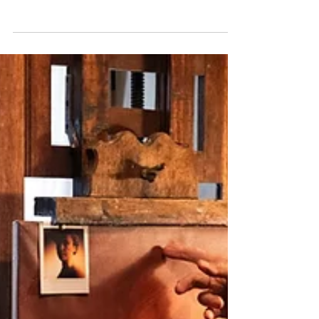
dans nos salles mi-août comme une carte
postale qu’on n’attendait pas, Sunny Dancer
est de ces films, nécessaires, qui racontent la
beauté de la vie en quelques moments
suspendus hors du temps et des réalités
brutes du monde. Des feel good movies qui
font du bien, sans pour autant tourner le dos
à la fragilité de nos existences. Car c'est bien
de cette réalité que Ivy (Bella Ramsey) tente
de s'échapper. Pour l’adolescente de 17 ans